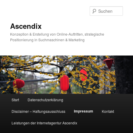
Zum
primären
Such
Inhalt
springen
Ascendix
Konzeption & Erstellung von Online-Auftritten, strategische
Positionierung in Suchmaschinen & Marketing
Hauptmenü
Start
Datenschutzerklärung
Impressum
Disclaimer – Haftungsausschluss
Kontakt
Leistungen der Internetagentur Ascendix